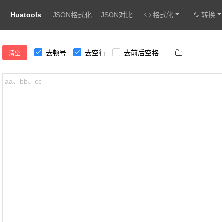
Huatools
JSON格式化
JSON对比
格式化
转换
去顿号
去空行
去前后空格
清空
aa、bb、cc