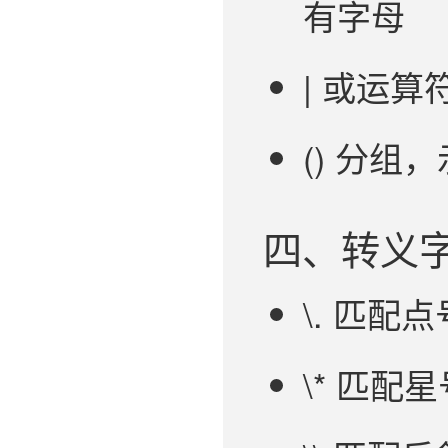
有字母
| 或运算符，
() 分组，示
四、转义
\. 匹配点号
\* 匹配星